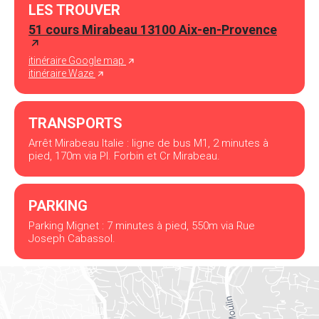
LES TROUVER
51 cours Mirabeau 13100 Aix-en-Provence
itinéraire Google map
itinéraire Waze
TRANSPORTS
Arrêt Mirabeau Italie : ligne de bus M1, 2 minutes à
pied, 170m via Pl. Forbin et Cr Mirabeau.
PARKING
Parking Mignet : 7 minutes à pied, 550m via Rue
Joseph Cabassol.