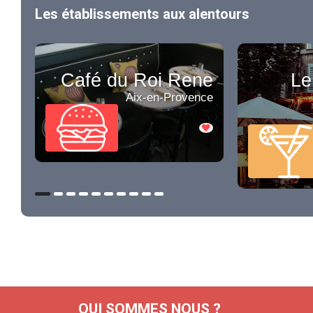
Les établissements aux alentours
Café du Roi Rene
Le
Aix-en-Provence
QUI SOMMES NOUS ?