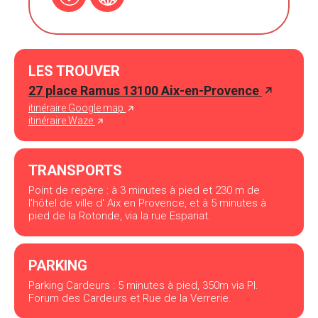
LES TROUVER
27 place Ramus 13100 Aix-en-Provence
itinéraire Google map
itinéraire Waze
TRANSPORTS
Point de repère : à 3 minutes à pied et 230 m de
l'hôtel de ville d' Aix en Provence, et à 5 minutes à
pied de la Rotonde, via la rue Espariat.
PARKING
Parking Cardeurs : 5 minutes à pied, 350m via Pl.
Forum des Cardeurs et Rue de la Verrerie.