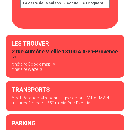
La carte de la saison - Jacquou le Croquant
LES TROUVER
2 rue Aumône Vieille 13100 Aix-en-Provence
itinéraire Google map
itinéraire Waze
TRANSPORTS
Arrêt Rotonde Mirabeau : ligne de bus M1 et M2, 4
minutes à pied et 350 m, via Rue Espariat.
PARKING