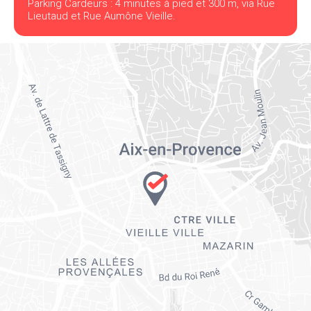
Parking Cardeurs : 4 minutes à pied et 300 m, via Rue
Lieutaud et Rue Aumône Vieille.