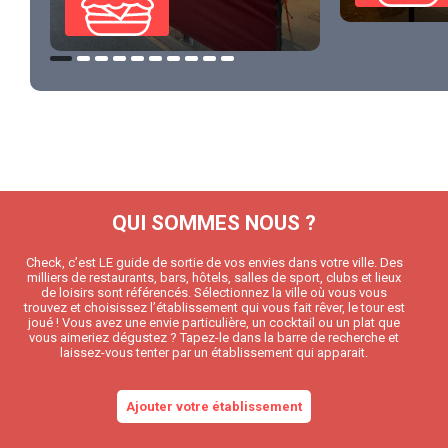
QUI SOMMES NOUS ?
Check, c’est LE guide de sortie de vos envies dans votre ville. Des
milliers de restaurants, bars, hôtels, salles de sport, clubs et lieux
de loisirs sont référencés. Sélectionnez la ville où vous vous
trouvez et choisissez l’établissement qui vous fait rêver, le tour est
joué ! Vous avez une envie particulière, un cocktail ou un plat que
vous aimeriez dégustez ? Tapez-le dans la barre de recherche et
laissez-vous tenter par un établissement qui apparait.
Ajouter votre établissement