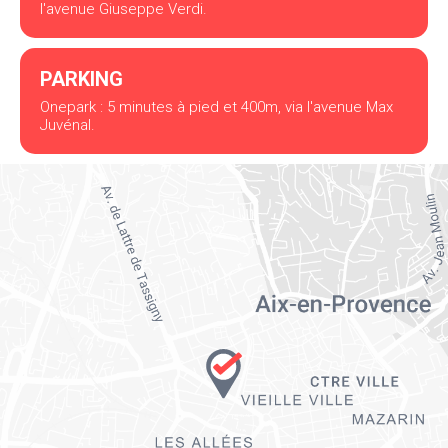
l'avenue Giuseppe Verdi.
PARKING
Onepark : 5 minutes à pied et 400m, via l'avenue Max
Juvénal.