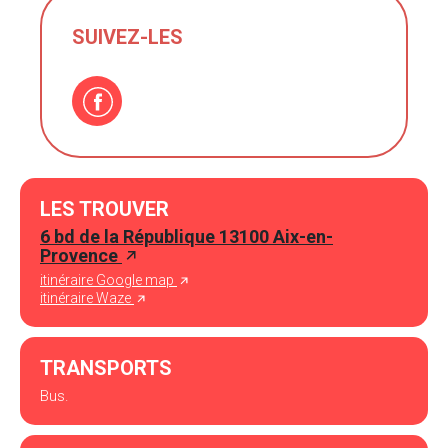
SUIVEZ-LES
LES TROUVER
6 bd de la République 13100 Aix-en-
Provence
itinéraire Google map
itinéraire Waze
TRANSPORTS
Bus.