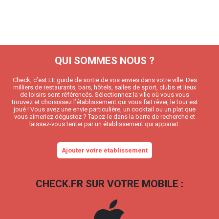
QUI SOMMES NOUS ?
Check, c’est LE guide de sortie de vos envies dans votre ville. Des
milliers de restaurants, bars, hôtels, salles de sport, clubs et lieux
de loisirs sont référencés. Sélectionnez la ville où vous vous
trouvez et choisissez l’établissement qui vous fait rêver, le tour est
joué ! Vous avez une envie particulière, un cocktail ou un plat que
vous aimeriez dégustez ? Tapez-le dans la barre de recherche et
laissez-vous tenter par un établissement qui apparait.
Ajouter votre établissement
CHECK.FR SUR VOTRE MOBILE :