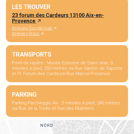
LES TROUVER
23 forum des Cardeurs 13100 Aix-en-
Provence
itinéraire Google map
itinéraire Waze
TRANSPORTS
Point de repère : Musée Estienne de Saint-Jean, 3
minutes à pied, 250 mètres via Rue Gaston de Saporta
et Pl. Forum des Cardeurs/Rue Marcel Provence.
PARKING
Parking Parcheggio Aix : 3 minutes à pied, 240 mètres
via Rue de la Treille et Rue des Muletiers.