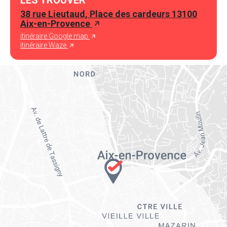
LES TROUVER
38 rue Lieutaud, Place des cardeurs 13100
Aix-en-Provence
itinéraire Google map
itinéraire Waze