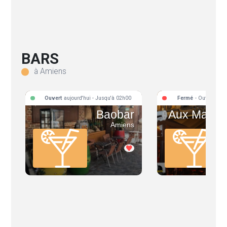
BARS
à Amiens
Ouvert
aujourd'hui - Jusqu'à 02h00
Fermé
- Ouvre aujo
Baobar
Aux Manne
Amiens