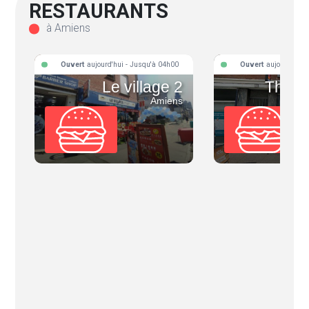
RESTAURANTS
à Amiens
Ouvert
aujourd'hui - Jusqu'à 04h00
Ouvert
aujourd'hui 
Le village 2
The b
Amiens