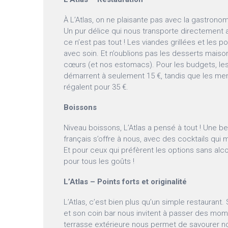
À L’Atlas, on ne plaisante pas avec la gastronom
Un pur délice qui nous transporte directement a
ce n’est pas tout ! Les viandes grillées et les p
avec soin. Et n’oublions pas les desserts maiso
cœurs (et nos estomacs). Pour les budgets, l
démarrent à seulement 15 €, tandis que les m
régalent pour 35 €.
Boissons
Niveau boissons, L’Atlas a pensé à tout ! Une be
français s’offre à nous, avec des cocktails qui m
Et pour ceux qui préfèrent les options sans alcoo
pour tous les goûts !
L’Atlas – Points forts et originalité
L’Atlas, c’est bien plus qu’un simple restaurant.
et son coin bar nous invitent à passer des mom
terrasse extérieure nous permet de savourer nos 