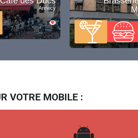
Café des Ducs
Brasserie
M
Annecy
R VOTRE MOBILE :