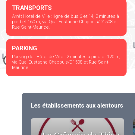
TRANSPORTS
Arrêt Hotel de Ville : ligne de bus 6 et 14, 2 minutes à
pied et 160 m, via Quai Eustache Chappuis/D1508 et
Rue Saint-Maurice.
PARKING
Parking de l'Hôtel de Ville : 2 minutes à pied et 120 m,
via Quai Eustache Chappuis/D1508 et Rue Saint-
Maurice.
Les établissements aux alentours