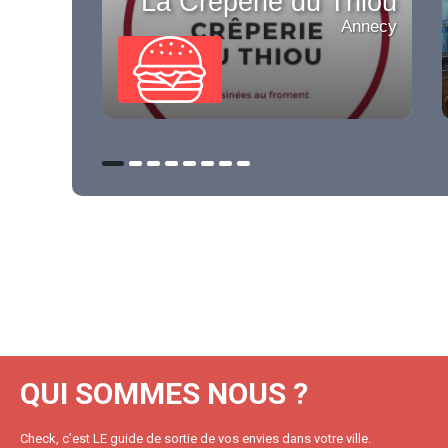
La Crêperie du Thiou
Annecy
QUI SOMMES NOUS ?
Check, c’est LE guide de sortie de vos envies dans votre ville.