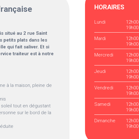
HORAIRES
française
Lundi
12h00
19h00
is situé au 2 rue Saint
Mardi
12h00
s petits plats dans les
19h00
 qui fait saliver. Et si
rvice traiteur est à notre
Mercredi
12h00
19h00
Jeudi
12h00
19h00
e à la maison, pleine de
Vendredi
12h00
19h00
mis
Samedi
12h00
 soleil tout en dégustant
19h00
ersonne sur le bord de la
Dimanche
12h00
réduite
19h00