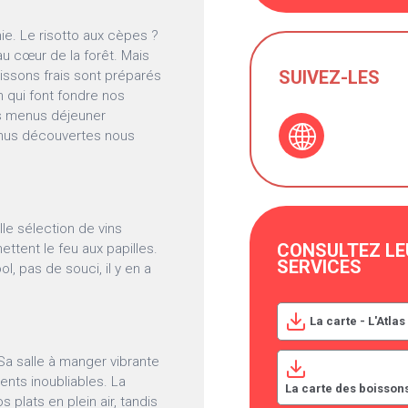
ie. Le risotto aux cèpes ?
u cœur de la forêt. Mais
SUIVEZ-LES
oissons frais sont préparés
n qui font fondre nos
es menus déjeuner
enus découvertes nous
lle sélection de vins
CONSULTEZ LE
ettent le feu aux papilles.
SERVICES
l, pas de souci, il y en a
La carte - L'Atlas
 Sa salle à manger vibrante
ents inoubliables. La
La carte des boissons
plats en plein air, tandis