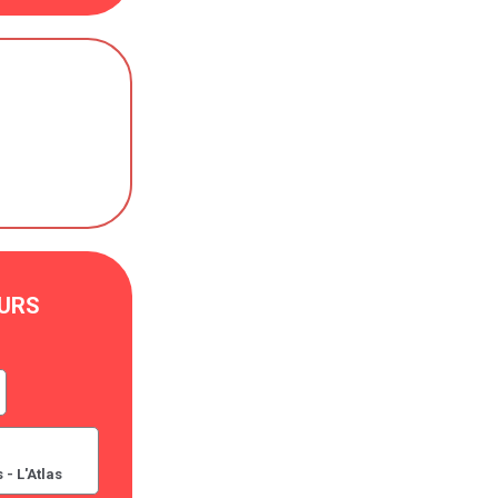
URS
 - L'Atlas