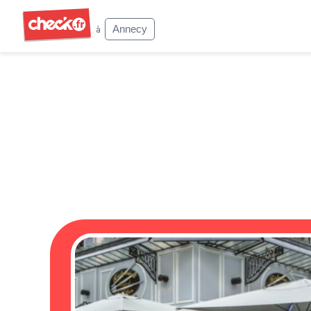
Check
Annecy
à