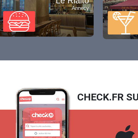
Le Rialto
Annecy
CHECK.FR SU