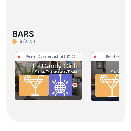
BARS
à Auron
Fermé
- Ouvre aujourd'hui à 17h00
Fermé
- Ouvre L
Le Dandy Club
L
Saint-Étienne-de-Tinée
Saint-Étie