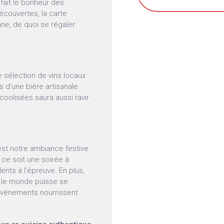
 fait le bonheur des
écouvertes, la carte
ne, de quoi se régaler
sélection de vins locaux
s d’une bière artisanale
oolisées saura aussi ravir
’est notre ambiance festive.
 ce soit une soirée à
ents à l’épreuve. En plus,
ut le monde puisse se
s événements nourrissent