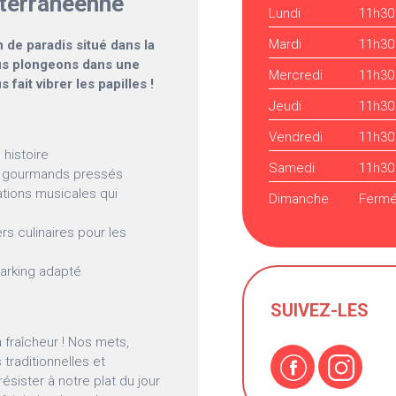
iterranéenne
Lundi
11h30
Mardi
11h30
n de paradis situé dans la
ous plongeons dans une
Mercredi
11h30
fait vibrer les papilles !
Jeudi
11h30
Vendredi
11h30
 histoire
Samedi
11h30
s gourmands pressés
tions musicales qui
Dimanche
Ferm
s culinaires pour les
parking adapté
SUIVEZ-LES
a fraîcheur ! Nos mets,
traditionnelles et
sister à notre plat du jour