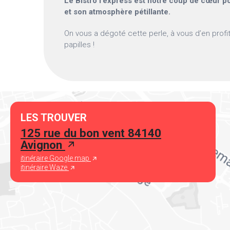
Le Bistro l’express est notre coup de cœur p
et son atmosphère pétillante.
On vous a dégoté cette perle, à vous d’en profit
papilles !
LES TROUVER
125 rue du bon vent 84140
Avignon
itinéraire Google map
itinéraire Waze