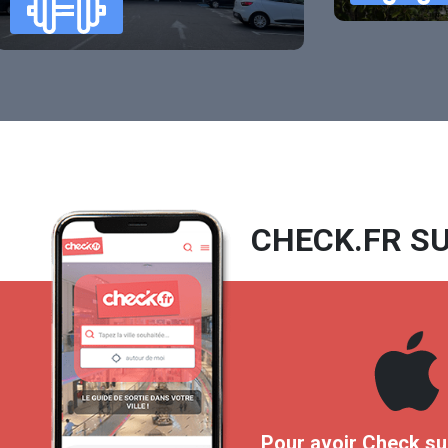
CHECK.FR SU
Pour avoir Check su