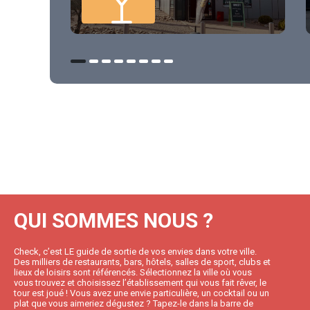
QUI SOMMES NOUS ?
Check, c’est LE guide de sortie de vos envies dans votre ville.
Des milliers de restaurants, bars, hôtels, salles de sport, clubs et
lieux de loisirs sont référencés. Sélectionnez la ville où vous
vous trouvez et choisissez l’établissement qui vous fait rêver, le
tour est joué ! Vous avez une envie particulière, un cocktail ou un
plat que vous aimeriez dégustez ? Tapez-le dans la barre de