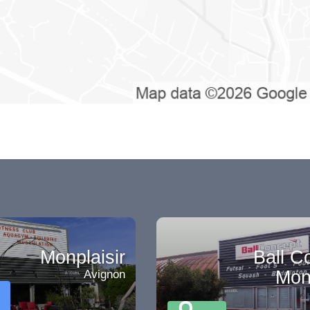
Monplaisir
Ball C
Monp
Avignon