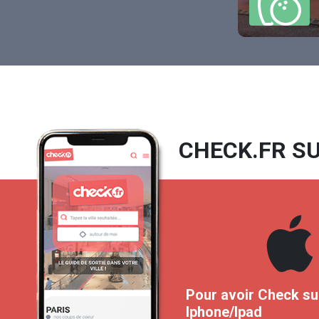
CHECK.FR SU
Pour avoir Check su
Iphone/Ipad