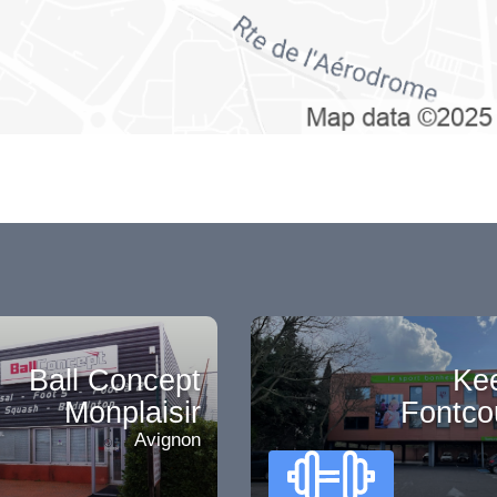
Ball Concept
Ke
Monplaisir
Fontco
Avignon