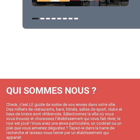
QUI SOMMES NOUS ?
Check, c’est LE guide de sortie de vos envies dans votre ville.
Des milliers de restaurants, bars, hôtels, salles de sport, clubs et
lieux de loisirs sont référencés. Sélectionnez la ville où vous
vous trouvez et choisissez l’établissement qui vous fait rêver, le
tour est joué ! Vous avez une envie particulière, un cocktail ou un
plat que vous aimeriez dégustez ? Tapez-le dans la barre de
recherche et laissez-vous tenter par un établissement qui
apparait.