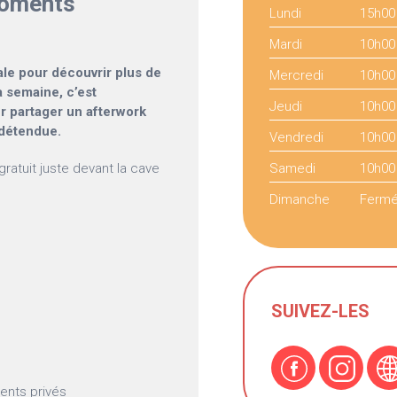
moments
Lundi
15h00
Mardi
10h00
ale pour découvrir plus de
Mercredi
10h00
a semaine, c’est
Jeudi
10h00
r partager un afterwork
 détendue.
Vendredi
10h00
ratuit juste devant la cave
Samedi
10h00
Dimanche
Ferm
SUIVEZ-LES
ents privés