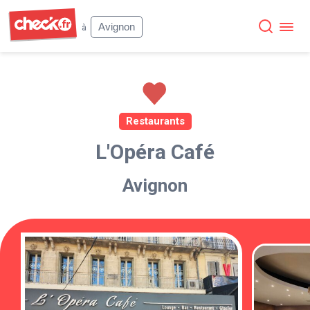
Check
Avignon
à
Restaurants
L'Opéra Café
Avignon