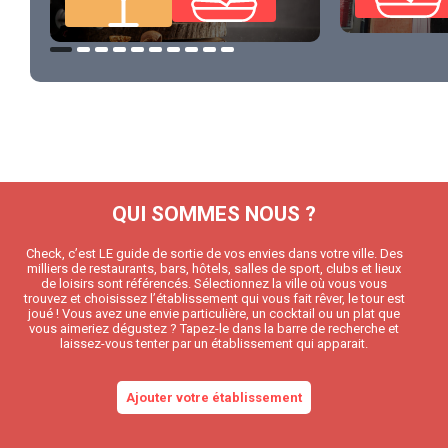
QUI SOMMES NOUS ?
Check, c’est LE guide de sortie de vos envies dans votre ville. Des
milliers de restaurants, bars, hôtels, salles de sport, clubs et lieux
de loisirs sont référencés. Sélectionnez la ville où vous vous
trouvez et choisissez l’établissement qui vous fait rêver, le tour est
joué ! Vous avez une envie particulière, un cocktail ou un plat que
vous aimeriez dégustez ? Tapez-le dans la barre de recherche et
laissez-vous tenter par un établissement qui apparait.
Ajouter votre établissement