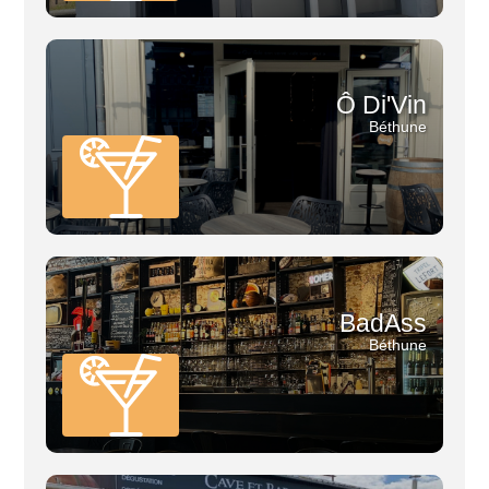
Ô Di'Vin
Béthune
BadAss
Béthune