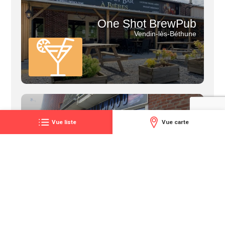
One Shot BrewPub
Vendin-lès-Béthune
L'imprevue
Vue liste
Vue carte
Béthune
Le vincennes (Annezin)