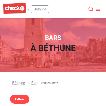
Check
Béthune
à
BARS
À
BÉTHUNE
Béthune
Bars
>
>
28 résultats
Filtrer