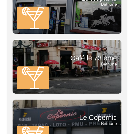
Béthune
Café le 73 ème
Béthune
Le Copernic
Béthune