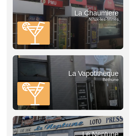
La Chaumiere
N?ux-les-Mines
La Vapotithèque
Béthune
Le Neptune