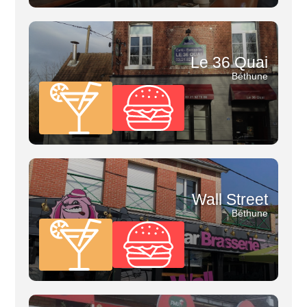
Le 36 Quai
Béthune
Wall Street
Béthune