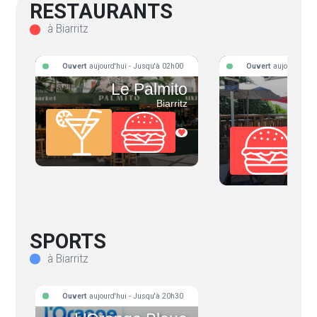
RESTAURANTS
à Biarritz
Ouvert
aujourd'hui - Jusqu'à 02h00
Ouvert
aujourd'hui 
Le Palmito
La 
Biarritz
D'
SPORTS
à Biarritz
Ouvert
aujourd'hui - Jusqu'à 20h30