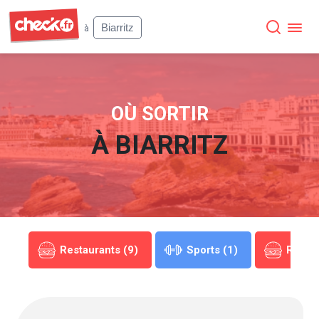
Check
Biarritz
à
OÙ SORTIR
À
BIARRITZ
(1)
Restaurants (9)
Sports (1)
Restau