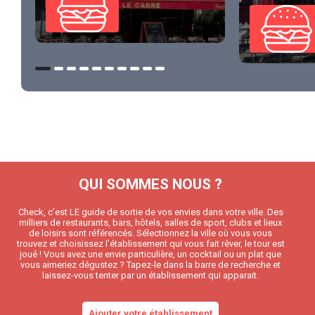
QUI SOMMES NOUS ?
Check, c’est LE guide de sortie de vos envies dans votre ville. Des
milliers de restaurants, bars, hôtels, salles de sport, clubs et lieux
de loisirs sont référencés. Sélectionnez la ville où vous vous
trouvez et choisissez l’établissement qui vous fait rêver, le tour est
joué ! Vous avez une envie particulière, un cocktail ou un plat que
vous aimeriez dégustez ? Tapez-le dans la barre de recherche et
laissez-vous tenter par un établissement qui apparait.
Ajouter votre établissement