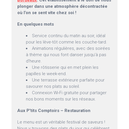
Bordeaux
. Cet établissement a le don de nous
plonger dans une atmosphère décontractée
où l’on se sent vite chez soi !
En quelques mots
Service continu du matin au soir, idéal
pour les lève-tôt comme les couche-tard.
Animations régulières, avec des soirées
à thème qui nous font danser jusqu’à pas
d’heure.
Une rôtisserie qui en met plein les
papilles le week-end.
Une terrasse extérieure parfaite pour
savourer nos plats au soleil.
Connexion Wi-Fi gratuite pour partager
nos bons moments sur les réseaux.
Aux P’tits Comptoirs – Restauration
Le menu est un véritable festival de saveurs !
Nous y trouvons des plats du jour qui célèbrent