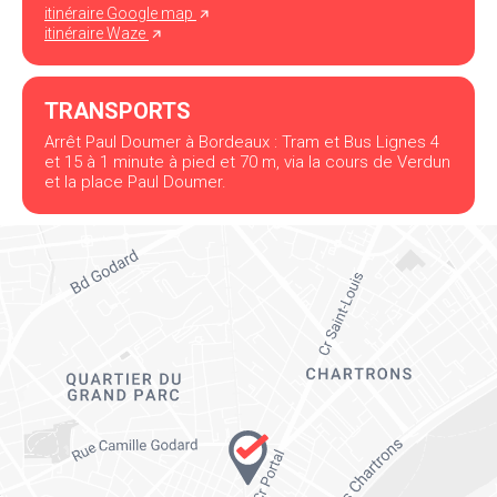
itinéraire Google map
itinéraire Waze
TRANSPORTS
Arrêt Paul Doumer à Bordeaux : Tram et Bus Lignes 4
et 15 à 1 minute à pied et 70 m, via la cours de Verdun
et la place Paul Doumer.