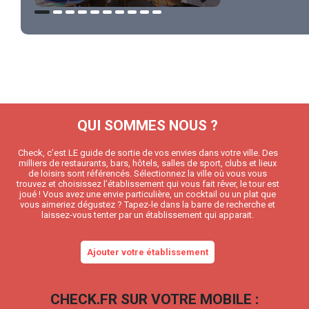
QUI SOMMES NOUS ?
Check, c’est LE guide de sortie de vos envies dans votre ville. Des
milliers de restaurants, bars, hôtels, salles de sport, clubs et lieux
de loisirs sont référencés. Sélectionnez la ville où vous vous
trouvez et choisissez l’établissement qui vous fait rêver, le tour est
joué ! Vous avez une envie particulière, un cocktail ou un plat que
vous aimeriez dégustez ? Tapez-le dans la barre de recherche et
laissez-vous tenter par un établissement qui apparait.
Ajouter votre établissement
CHECK.FR SUR VOTRE MOBILE :