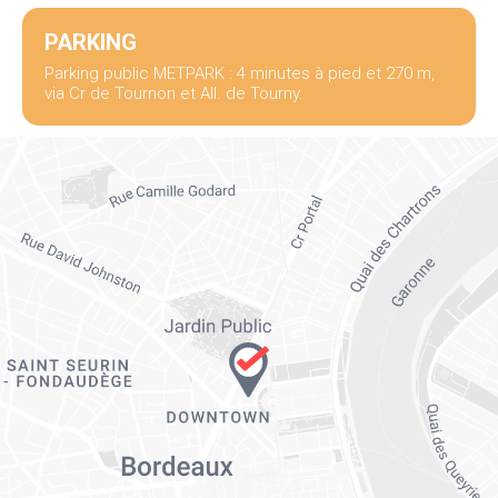
PARKING
Parking public METPARK : 4 minutes à pied et 270 m,
via Cr de Tournon et All. de Tourny.