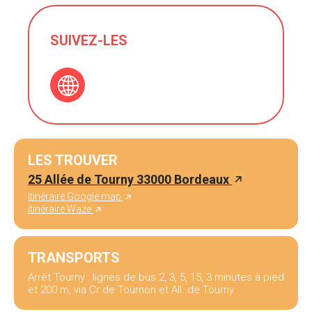
SUIVEZ-LES
LES TROUVER
25 Allée de Tourny 33000 Bordeaux
itinéraire Google map
itinéraire Waze
TRANSPORTS
Arrêt Tourny : lignes de bus 2, 3, 5, 15, 3 minutes à pied
et 200 m, via Cr de Tournon et All. de Tourny.