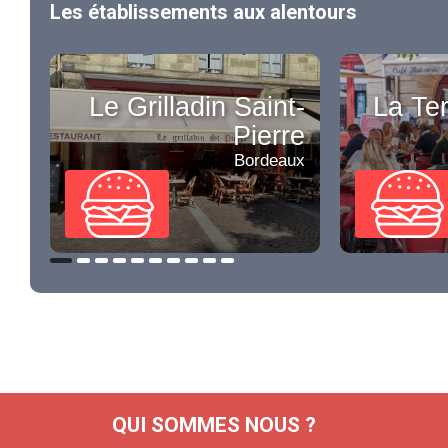
Les établissements aux alentours
Le Grilladin Saint-
La Ter
Pierre
Bordeaux
QUI SOMMES NOUS ?