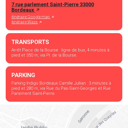
7 rue parlement Saint-Pierre 33000
Bordeaux
itinéraire Google map
itinéraire Waze
TRANSPORTS
Arrêt Place de la Bourse : ligne de bus, 4 minutes à
pied et 350 m, via Pl. de la Bourse.
PARKING
Parking Indigo Bordeaux Camille Jullian : 3 minutes à
pied et 280 m, via Rue du Pas-Saint-Georges et Rue
Parlement Saint-Pierre.