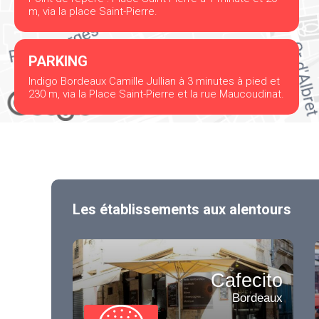
m, via la place Saint-Pierre.
PARKING
Indigo Bordeaux Camille Jullian à 3 minutes à pied et
230 m, via la Place Saint-Pierre et la rue Maucoudinat.
Les établissements aux alentours
Cafecito
Bordeaux