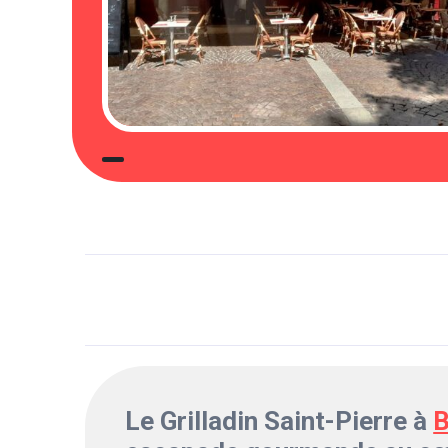
Le Grilladin Saint-Pierre à
B