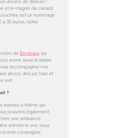
un univers de délices !
he et le magret de canard,
ue bouchée est un hommage
5 à 30 euros, notre
ection de
Bordeaux
qui
ous avons aussi le plaisir
ts pour accompagner nos
ns alcool, des jus frais et
e soif.
ait ?
es soirées à thème qui
 Nous pouvons également
 Entre une ambiance
re animée le soir, nous
n bonne compagnie.