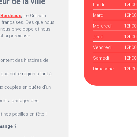
 de la ville
Lundi
12h00
Mardi
12h00
à
Bordeaux
,
Le Grilladin
es françaises. Dès que nous
Mercredi
12h00
e nous enveloppe et nous
st si précieuse.
Jeudi
12h00
Vendredi
12h00
Samedi
12h00
acontent des histoires de
Dimanche
12h00
que notre région a tant à
aux couples en quête d’un
prêt à partager des
nos papilles en fête !
 mange ?