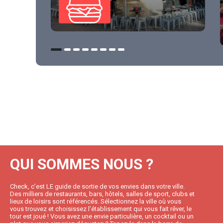
QUI SOMMES NOUS ?
Check, c’est LE guide de sortie de vos envies dans votre ville.
Des milliers de restaurants, bars, hôtels, salles de sport, clubs et
lieux de loisirs sont référencés. Sélectionnez la ville où vous
vous trouvez et choisissez l’établissement qui vous fait rêver, le
tour est joué ! Vous avez une envie particulière, un cocktail ou un