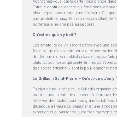
Accrochez-vous, car la carte nous plonge dans 
Entre le confit de canard qui fond dans la bouc
chaque plat nous raconte une histoire. Chaq
aux produits locaux. Et avec des prix allant de 1
portefeuille ne crie pas au secours.
Qu’est-ce qu’on y boit ?
Les amateurs de vin seront gâtés avec une sél
ferait rougir d’envie n’importe quel sommelier. N
de découvrir des cocktails classiques, parfai
plats. Et pour ceux qui préfèrent les boissons sa
des sodas artisanaux sont là pour étancher notr
Le Grilladin Saint-Pierre – Qu’est-ce qu’on y f
En plus de nous régaler, Le Grilladin organise d
mettent nos talents de danseurs à l’épreuve.
réserver des tables pour nos grandes tablées.
détendue à l’heure du déjeuner et une atmosphè
avons de quoi passer de superbes moments e