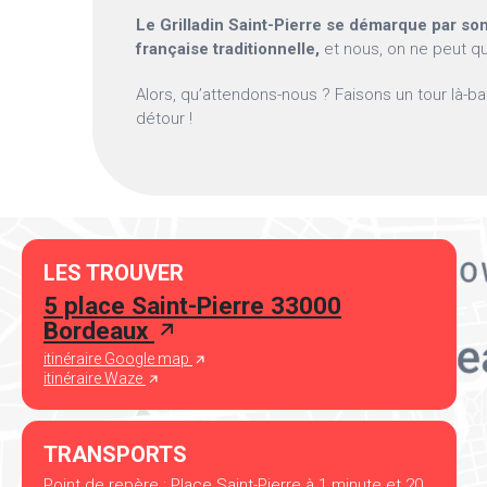
Le Grilladin Saint-Pierre se démarque par so
française traditionnelle,
et nous, on ne peut que
Alors, qu’attendons-nous ? Faisons un tour là-ba
détour !
LES TROUVER
5 place Saint-Pierre 33000
Bordeaux
itinéraire Google map
itinéraire Waze
TRANSPORTS
Point de repère : Place Saint-Pierre à 1 minute et 20