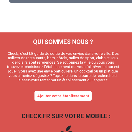
QUI SOMMES NOUS ?
Check, c’est LE guide de sortie de vos envies dans votre ville. Des
milliers de restaurants, bars, hôtels, salles de sport, clubs et lieux
de loisirs sont référencés. Sélectionnez la ville où vous vous
trouvez et choisissez l’établissement qui vous fait rêver, le tour est
joué ! Vous avez une envie particulière, un cocktail ou un plat que
vous aimeriez dégustez ? Tapez-le dans la barre de recherche et
laissez-vous tenter par un établissement qui apparait.
Ajouter votre établissement
CHECK.FR SUR VOTRE MOBILE :