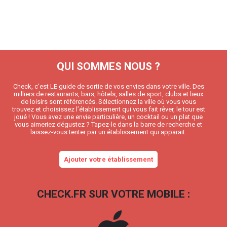
QUI SOMMES NOUS ?
Check, c’est LE guide de sortie de vos envies dans votre ville. Des
milliers de restaurants, bars, hôtels, salles de sport, clubs et lieux
de loisirs sont référencés. Sélectionnez la ville où vous vous
trouvez et choisissez l’établissement qui vous fait rêver, le tour est
joué ! Vous avez une envie particulière, un cocktail ou un plat que
vous aimeriez dégustez ? Tapez-le dans la barre de recherche et
laissez-vous tenter par un établissement qui apparait.
Ajouter votre établissement
CHECK.FR SUR VOTRE MOBILE :