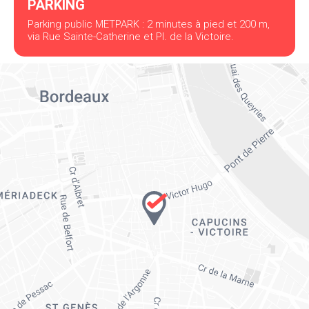
PARKING
Parking public METPARK : 2 minutes à pied et 200 m,
via Rue Sainte-Catherine et Pl. de la Victoire.