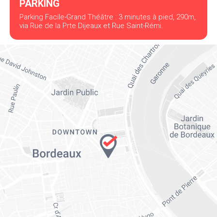
PARKING
Parking Facile-Grand Théâtre : 3 minutes à pied, 290m,
via Rue de la Prte Dijeaux et Rue Saint-Rémi.