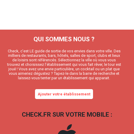
QUI SOMMES NOUS ?
Check, c’est LE guide de sortie de vos envies dans votre ville. Des
milliers de restaurants, bars, hôtels, salles de sport, clubs et lieux
de loisirs sont référencés. Sélectionnez la ville où vous vous
trouvez et choisissez l’établissement qui vous fait rêver, le tour est
joué ! Vous avez une envie particulière, un cocktail ou un plat que
vous aimeriez dégustez ? Tapez-le dans la barre de recherche et
laissez-vous tenter par un établissement qui apparait.
Ajouter votre établissement
CHECK.FR SUR VOTRE MOBILE :