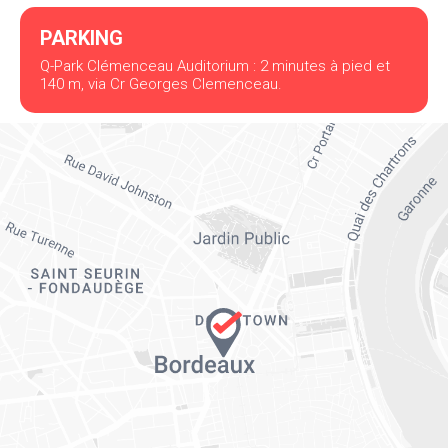
PARKING
Q-Park Clémenceau Auditorium : 2 minutes à pied et
140 m, via Cr Georges Clemenceau.