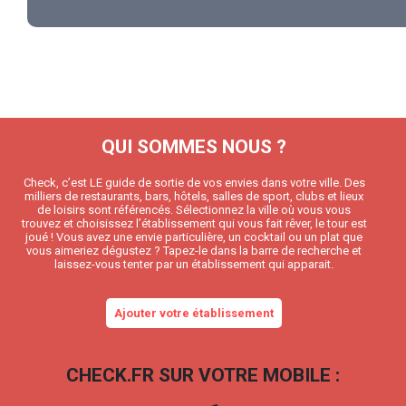
QUI SOMMES NOUS ?
Check, c’est LE guide de sortie de vos envies dans votre ville. Des
milliers de restaurants, bars, hôtels, salles de sport, clubs et lieux
de loisirs sont référencés. Sélectionnez la ville où vous vous
trouvez et choisissez l’établissement qui vous fait rêver, le tour est
joué ! Vous avez une envie particulière, un cocktail ou un plat que
vous aimeriez dégustez ? Tapez-le dans la barre de recherche et
laissez-vous tenter par un établissement qui apparait.
Ajouter votre établissement
CHECK.FR SUR VOTRE MOBILE :