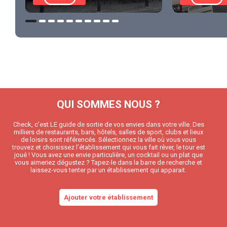
QUI SOMMES NOUS ?
Check, c’est LE guide de sortie de vos envies dans votre ville. Des
milliers de restaurants, bars, hôtels, salles de sport, clubs et lieux
de loisirs sont référencés. Sélectionnez la ville où vous vous
trouvez et choisissez l’établissement qui vous fait rêver, le tour est
joué ! Vous avez une envie particulière, un cocktail ou un plat que
vous aimeriez dégustez ? Tapez-le dans la barre de recherche et
laissez-vous tenter par un établissement qui apparait.
Ajouter votre établissement