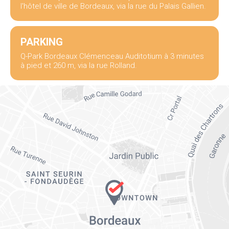
l'hôtel de ville de Bordeaux, via la rue du Palais Gallien.
PARKING
Q-Park Bordeaux Clémenceau Auditotium à 3 minutes
à pied et 260 m, via la rue Rolland.