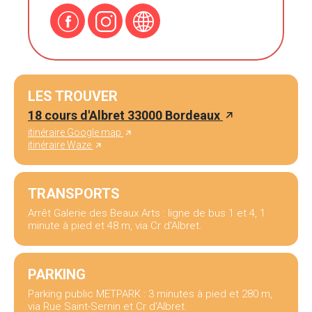
LES TROUVER
18 cours d'Albret 33000 Bordeaux
itinéraire Google map
itinéraire Waze
TRANSPORTS
Arrêt Galerie des Beaux Arts : ligne de bus 1 et 4, 1
minute à pied et 48 m, via Cr d'Albret.
PARKING
Parking public METPARK : 3 minutes à pied et 280 m,
via Rue Saint-Sernin et Cr d'Albret.