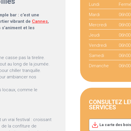
illes
Lundi
Ferm
Mardi
06h00
mple bar : c’est une
rtier vibrant de
Cannes
,
Mercredi
06h00
s s’animent et les
Jeudi
06h00
Vendredi
06h00
Samedi
06h00
e casse pas la tirelire.
out au long de la journée.
Dimanche
06h00
ur chiller tranquille.
our ambiancer nos
s locaux, comme le
CONSULTEZ LE
SERVICES
un vrai festival : croissant
La carte des boi
 de la confiture de