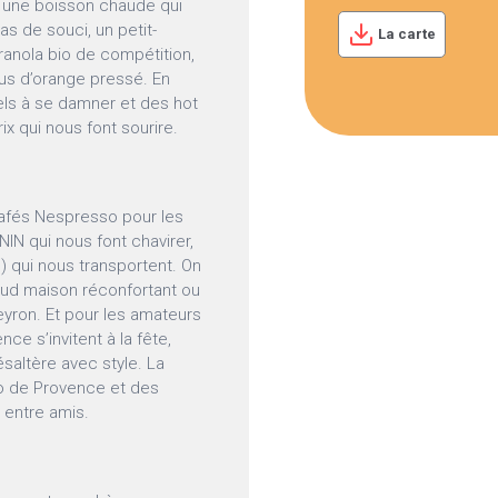
t une boisson chaude qui
s de souci, un petit-
La carte
granola bio de compétition,
jus d’orange pressé. En
ls à se damner et des hot
ix qui nous font sourire.
 cafés Nespresso pour les
IN qui nous font chavirer,
ns) qui nous transportent. On
haud maison réconfortant ou
eyron. Et pour les amateurs
nce s’invitent à la fête,
ésaltère avec style. La
io de Provence et des
r entre amis.