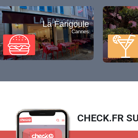
La Farigoule
Cannes
CHECK.FR SU