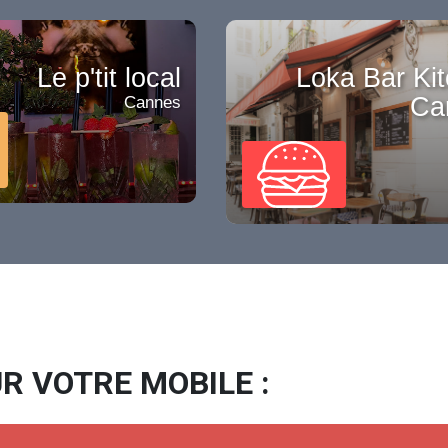
Le p'tit local
Loka Bar Kit
Ca
Cannes
R VOTRE MOBILE :