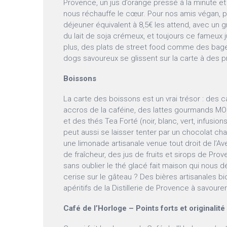
Provence, un jus d’orange pressé à la minute e
nous réchauffe le cœur. Pour nos amis végan, pa
déjeuner équivalent à 8,5€ les attend, avec un 
du lait de soja crémeux, et toujours ce fameux 
plus, des plats de street food comme des bage
dogs savoureux se glissent sur la carte à des pr
Boissons
La carte des boissons est un vrai trésor : des
accros de la caféine, des lattes gourmands MON
et des thés Tea Forté (noir, blanc, vert, infusio
peut aussi se laisser tenter par un chocolat c
une limonade artisanale venue tout droit de l’Av
de fraîcheur, des jus de fruits et sirops de Prove
sans oublier le thé glacé fait maison qui nous d
cerise sur le gâteau ? Des bières artisanales b
apéritifs de la Distillerie de Provence à savoure
Café de l’Horloge – Points forts et originalité