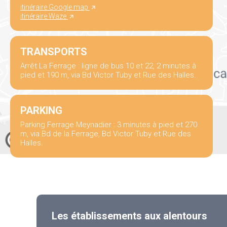
itinéraire Google map
itinéraire Waze
TRANSPORTS
Arrêt La Ferrage : ligne de bus 10 et 22, 2 minutes à
pied et 190 m, via Bd Victor Tuby et Rue des Halles.
PARKING
Parking Ferrage Meynadier : 3 minutes à pied et 270
m, via Bd de la Ferrage, Bd Victor Tuby et Rue des
Halles.
Les établissements aux alentours