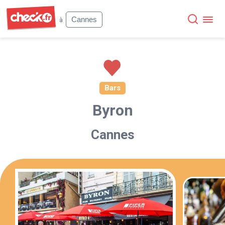
Check
Cannes
à
Bars
Byron
Cannes