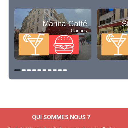
Marina Caffé
S
Cannes
QUI SOMMES NOUS ?