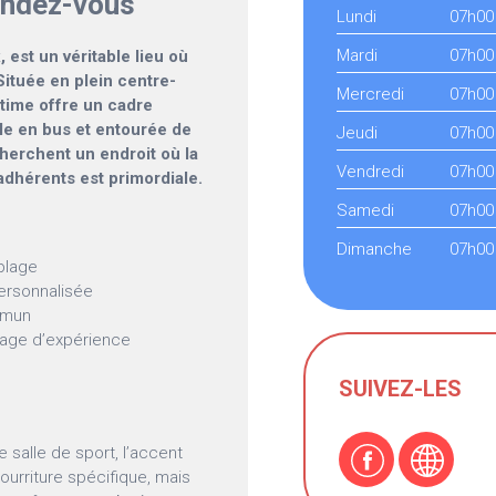
rendez-vous
Lundi
07h00
Mardi
07h00
 est un véritable lieu où
ituée en plein centre-
Mercredi
07h00
intime offre un cadre
ble en bus et entourée de
Jeudi
07h00
herchent un endroit où la
Vendredi
07h00
 adhérents est primordiale.
Samedi
07h00
Dimanche
07h00
plage
personnalisée
ommun
rtage d’expérience
SUIVEZ-LES
e salle de sport, l’accent
urriture spécifique, mais