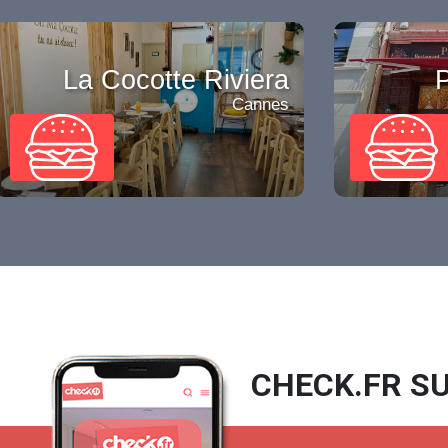
La Cocotte Riviera
P
Cannes
CHECK.FR SU