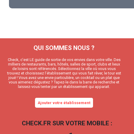
QUI SOMMES NOUS ?
Check, c’est LE guide de sortie de vos envies dans votre ville. Des
milliers de restaurants, bars, hôtels, salles de sport, clubs et lieux
de loisirs sont référencés. Sélectionnez la ville où vous vous
trouvez et choisissez l’établissement qui vous fait rêver, le tour est
joué ! Vous avez une envie particulière, un cocktail ou un plat que
vous aimeriez dégustez ? Tapez-le dans la barre de recherche et
laissez-vous tenter par un établissement qui apparait.
Ajouter votre établissement
CHECK.FR SUR VOTRE MOBILE :