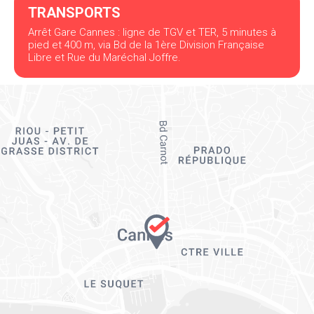
TRANSPORTS
Arrêt Gare Cannes : ligne de TGV et TER, 5 minutes à
pied et 400 m, via Bd de la 1ère Division Française
Libre et Rue du Maréchal Joffre.