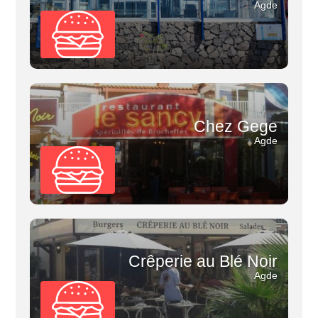
Agde
Chez Gege
Agde
Crêperie au Blé Noir
Agde