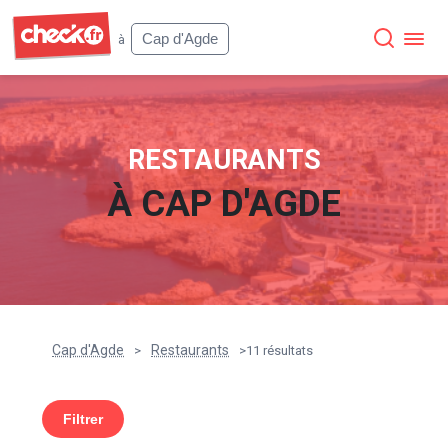
Check
Cap d'Agde
à
RESTAURANTS
À
CAP D'AGDE
Cap d'Agde
Restaurants
>
>
11 résultats
Filtrer