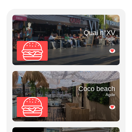
Quai n°XV
Agde
Coco beach
Agde