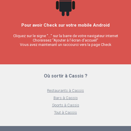
Pour avoir Check sur votre mobile Android
Cliquez sur le signe "..." sur la barre de votre navigateur internet
Choisissez "Ajouter à l'écran d'accueil"
Vous avez maintenant un raccourci vers la page Check
Où sortir à Cassis ?
Restaurants à Cassis
Bars à Cassis
Sports à Cassis
Tout à Cassis