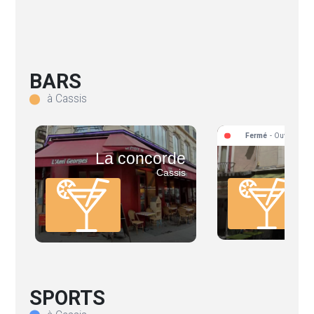
BARS
à Cassis
Fermé
- Ouvre aujo
La concorde
Le
Cassis
SPORTS