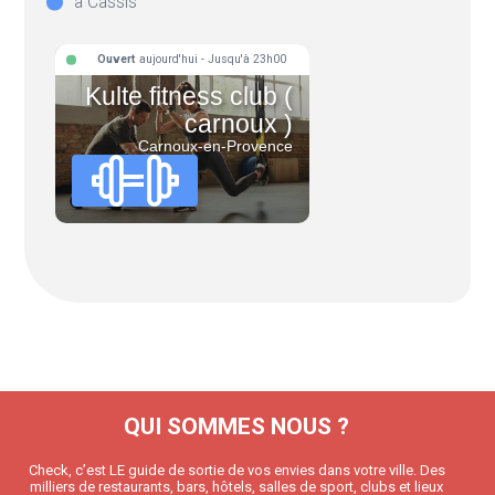
à Cassis
Ouvert
aujourd'hui - Jusqu'à 23h00
Kulte fitness club (
carnoux )
Carnoux-en-Provence
QUI SOMMES NOUS ?
Check, c’est LE guide de sortie de vos envies dans votre ville. Des
milliers de restaurants, bars, hôtels, salles de sport, clubs et lieux