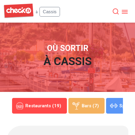
Check
Cassis
à
OÙ SORTIR
À
CASSIS
(1)
Restaurants (19)
Bars (7)
Sports 