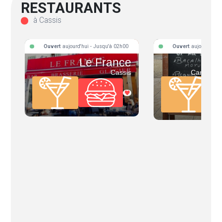
RESTAURANTS
à Cassis
Ouvert
aujourd'hui - Jusqu'à 02h00
Ouvert
aujourd'hui 
Le France
Ch
Cassis
Carnoux-