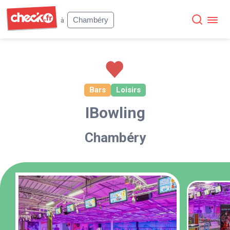
Check
Chambéry
à
Bars
Loisirs
IBowling
Chambéry