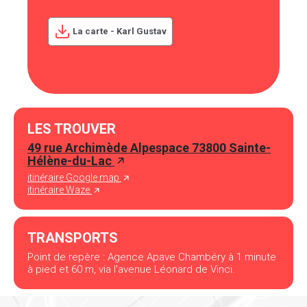
La carte - Karl Gustav
LES TROUVER
49 rue Archimède Alpespace 73800 Sainte-
Hélène-du-Lac
itinéraire Google map
itinéraire Waze
TRANSPORTS
Point de repère : Agence Apave Chambéry à 1 minute
à pied et 60 m, via l'avenue Léonard de Vinci.