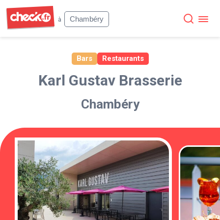
Check
Chambéry
à
Bars
Restaurants
Karl Gustav Brasserie
Chambéry