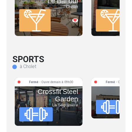
Le Bar'ouf
Aré
Cholet
SPORTS
à Cholet
Fermé
- Ouvre demain à 09h00
Fermé
- Ouvre de
Crossfit Steel
Garden
La Séguinière