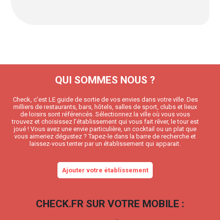
QUI SOMMES NOUS ?
Check, c’est LE guide de sortie de vos envies dans votre ville. Des
milliers de restaurants, bars, hôtels, salles de sport, clubs et lieux
de loisirs sont référencés. Sélectionnez la ville où vous vous
trouvez et choisissez l’établissement qui vous fait rêver, le tour est
joué ! Vous avez une envie particulière, un cocktail ou un plat que
vous aimeriez dégustez ? Tapez-le dans la barre de recherche et
laissez-vous tenter par un établissement qui apparait.
Ajouter votre établissement
CHECK.FR SUR VOTRE MOBILE :