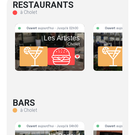
RESTAURANTS
à Cholet
Ouvert
aujourd'hui - Jusqu'à 02h00
Ouvert
aujourd'hui 
Les Artistes
Cholet
BARS
à Cholet
Ouvert
aujourd'hui - Jusqu'à 04h00
Ouvert
aujourd'hui 