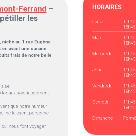
HORAIRES
mont-Ferrand
–
pétiller les
Lundi
11h45
18h45
Mardi
11h45
, niché au 1 rue Eugène
18h45
et en avant une cuisine
Mercredi
11h45
duits frais de notre belle
18h45
Jeudi
11h45
18h45
Vendredi
11h45
’aise
18h45
ts locaux soigneusement
Samedi
11h45
uvent que notre humeur
18h45
ui ne laissent personne
Dimanche
Ferm
 qui nous font voyager