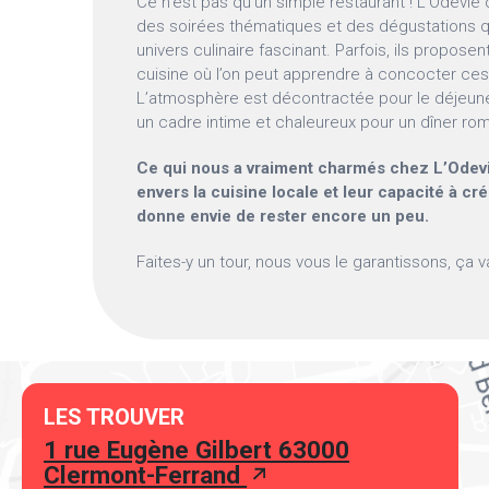
Ce n’est pas qu’un simple restaurant ! L’Odevie
des soirées thématiques et des dégustations q
univers culinaire fascinant. Parfois, ils propo
cuisine où l’on peut apprendre à concocter ces
L’atmosphère est décontractée pour le déjeune
un cadre intime et chaleureux pour un dîner ro
Ce qui nous a vraiment charmés chez L’Odevi
envers la cuisine locale et leur capacité à c
donne envie de rester encore un peu.
Faites-y un tour, nous vous le garantissons, ça va
LES TROUVER
1 rue Eugène Gilbert 63000
Clermont-Ferrand