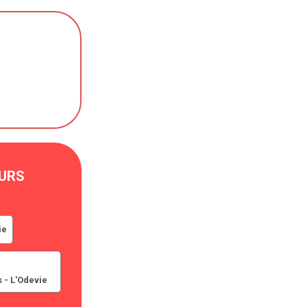
URS
ie
 - L'Odevie