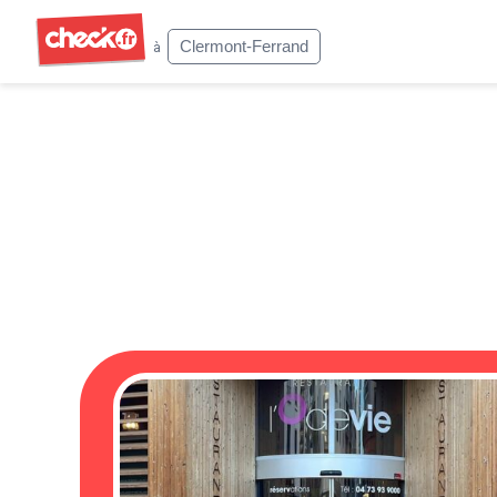
Check
Clermont-Ferrand
à