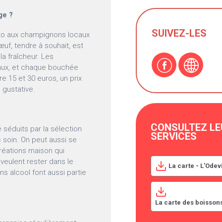
ge ?
SUIVEZ-LES
otto aux champignons locaux
bœuf, tendre à souhait, est
a fraîcheur. Les
naux, et chaque bouchée
re 15 et 30 euros, un prix
 gustative.
CONSULTEZ LE
séduits par la sélection
SERVICES
 soin. On peut aussi se
réations maison qui
veulent rester dans le
La carte - L'Odev
ns alcool font aussi partie
La carte des boissons
?