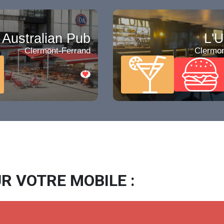
s Australian Pub
L'U
Clermont-Ferrand
Clermon
R VOTRE MOBILE :