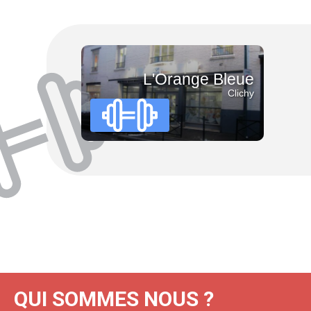
Fitness
Sauna/hammam
Musculation
L'Orange Bleue
Clichy
QUI SOMMES NOUS ?