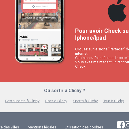
Pour avoir Check su
Iphone/Ipad
Cliquez sur le signe "Partager" d
internet
Choisissez "sur l'écran d'accueil
Vous avez maintenant un raccour
Check
Où sortir à Clichy ?
Restaurants à Clichy
Bars à Clichy
Sports à Clichy
Tout à Clichy
te des villes
Mentions légales
Utilisation des cookies