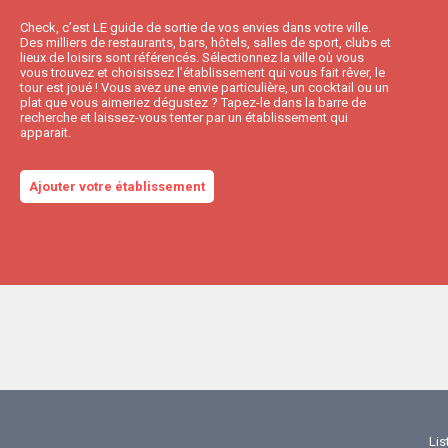
Check, c’est LE guide de sortie de vos envies dans votre ville.
Des milliers de restaurants, bars, hôtels, salles de sport, clubs et
lieux de loisirs sont référencés. Sélectionnez la ville où vous
vous trouvez et choisissez l’établissement qui vous fait rêver, le
tour est joué ! Vous avez une envie particulière, un cocktail ou un
plat que vous aimeriez dégustez ? Tapez-le dans la barre de
recherche et laissez-vous tenter par un établissement qui
apparait.
Ajouter votre établissement
Lis