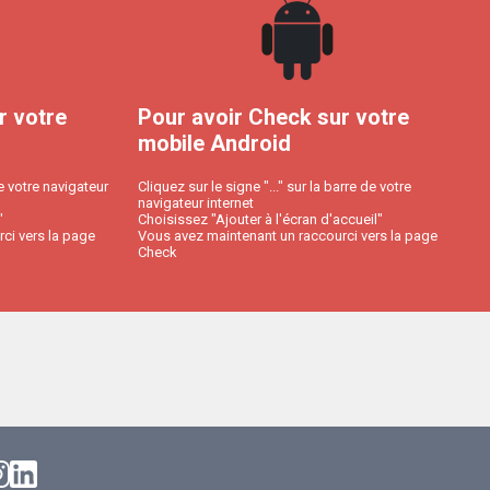
r votre
Pour avoir Check sur votre
mobile Android
e votre navigateur
Cliquez sur le signe "..." sur la barre de votre
navigateur internet
"
Choisissez "Ajouter à l'écran d'accueil"
ci vers la page
Vous avez maintenant un raccourci vers la page
Check