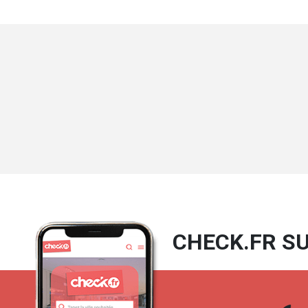
7 jours/7
Accès handicapé
CHECK.FR SU