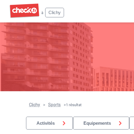
Check
Clichy
à
Clichy
Sports
>
>
1 résultat
Activités
Equipements