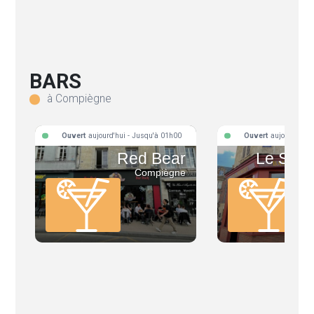
BARS
à Compiègne
Ouvert
aujourd'hui - Jusqu'à 01h00
Ouvert
aujourd'hui 
Red Bear
Le Sain
Compiègne