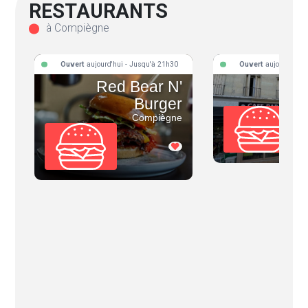
RESTAURANTS
à Compiègne
Ouvert
aujourd'hui - Jusqu'à 21h30
Ouvert
aujourd'hui 
Red Bear N'
Le 
Burger
Compiègne