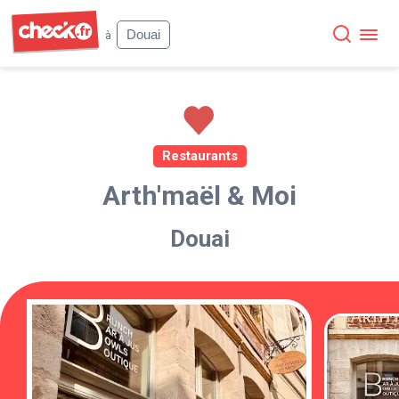
Check
Douai
à
Restaurants
Arth'maël & Moi
Douai