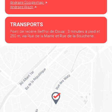
itinéraire Google map
itinéraire Waze
TRANSPORTS
Point de repère Beffroi de Douai : 3 minutes à pied et
250 m, via Rue de la Mairie et Rue de la Boucherie.