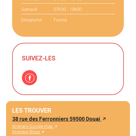
Samedi
07h30 - 19h00
Dimanche
Fermé
SUIVEZ-LES
LES TROUVER
38 rue des Ferronniers 59500 Douai
itinéraire Google map
itinéraire Waze