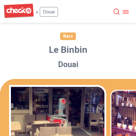
Check
Douai
à
Bars
Le Binbin
Douai