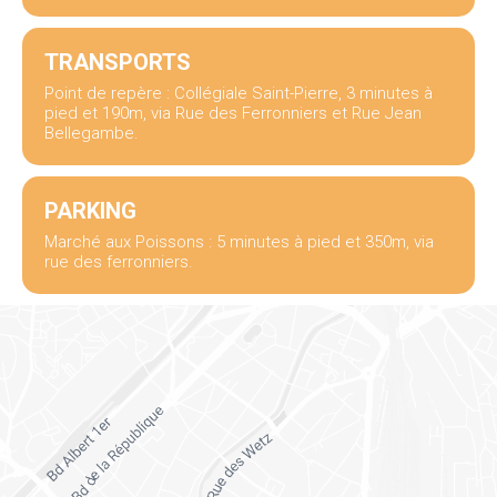
TRANSPORTS
Point de repère : Collégiale Saint-Pierre, 3 minutes à
pied et 190m, via Rue des Ferronniers et Rue Jean
Bellegambe.
PARKING
Marché aux Poissons : 5 minutes à pied et 350m, via
rue des ferronniers.