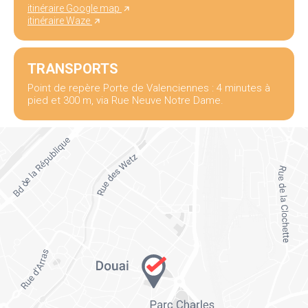
itinéraire Google map
itinéraire Waze
TRANSPORTS
Point de repère Porte de Valenciennes : 4 minutes à
pied et 300 m, via Rue Neuve Notre Dame.