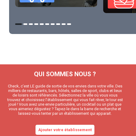
QUI SOMMES NOUS ?
Check, c’est LE guide de sortie de vos envies dans votre ville. Des
milliers de restaurants, bars, hôtels, salles de sport, clubs et lieux
de loisirs sont référencés. Sélectionnez la ville où vous vous
trouvez et choisissez l’établissement qui vous fait rêver, le tour est
joué ! Vous avez une envie particulière, un cocktail ou un plat que
vous aimeriez dégustez ? Tapez-le dans la barre de recherche et
laissez-vous tenter par un établissement qui apparait.
Ajouter votre établissement