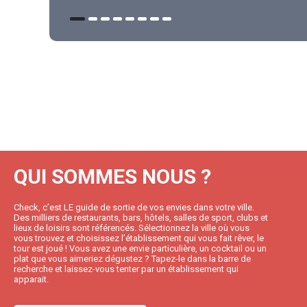
QUI SOMMES NOUS ?
Check, c’est LE guide de sortie de vos envies dans votre ville.
Des milliers de restaurants, bars, hôtels, salles de sport, clubs et
lieux de loisirs sont référencés. Sélectionnez la ville où vous
vous trouvez et choisissez l’établissement qui vous fait rêver, le
tour est joué ! Vous avez une envie particulière, un cocktail ou un
plat que vous aimeriez dégustez ? Tapez-le dans la barre de
recherche et laissez-vous tenter par un établissement qui
apparait.