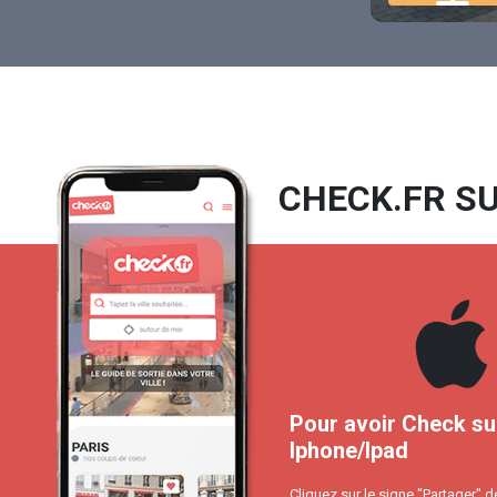
CHECK.FR SU
Pour avoir Check su
Iphone/Ipad
Cliquez sur le signe "Partager" d