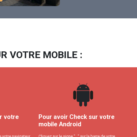
R VOTRE MOBILE :
r votre
Pour avoir Check sur votre
mobile Android
e votre navigateur
Cliquez sur le signe "..." sur la barre de votre