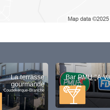
La terrasse
Bar PMU "A V
gourmande
Coudekerque-Branche