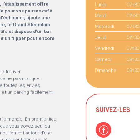
, l’établissement offre
Lundi
07h30
le pour vos pauses café.
Mardi
07h30
 d’échiquier, ajoute une
tre, le Grand Steendam
Mercredi
07h30
ifs et dispose d’un bar
Jeudi
07h30
 d’un flipper pour encore
Vendredi
07h30
Samedi
08h30
Dimanche
08h30
 retrouver.
s à ne pas manquer.
e toutes les envies.
 et un parking facilement
SUIVEZ-LES
t le monde. En premier lieu,
 que vous soyez seul ou
nquillement autour d’une
n moment convivial. Si