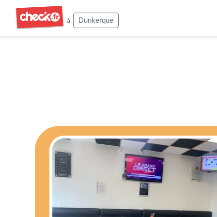
Check
Dunkerque
à