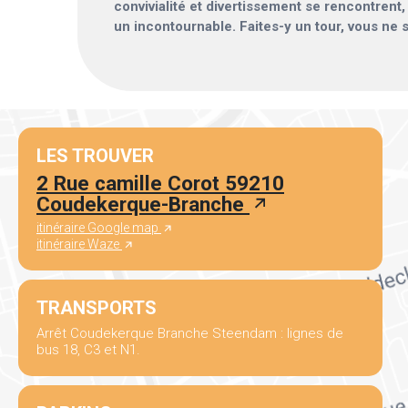
convivialité et divertissement se rencontrent
un incontournable. Faites-y un tour, vous ne 
LES TROUVER
2 Rue camille Corot 59210
Coudekerque-Branche
itinéraire Google map
itinéraire Waze
TRANSPORTS
Arrêt Coudekerque Branche Steendam : lignes de
bus 18, C3 et N1.