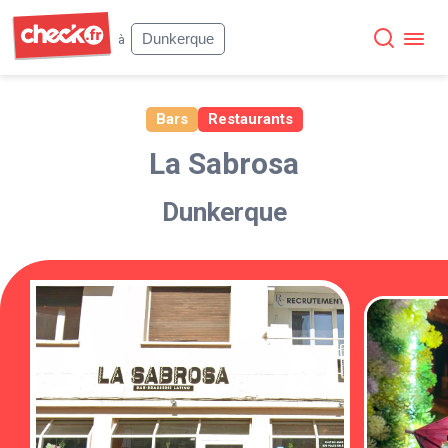
Check
Dunkerque
à
Bars
Restaurants
La Sabrosa
Dunkerque