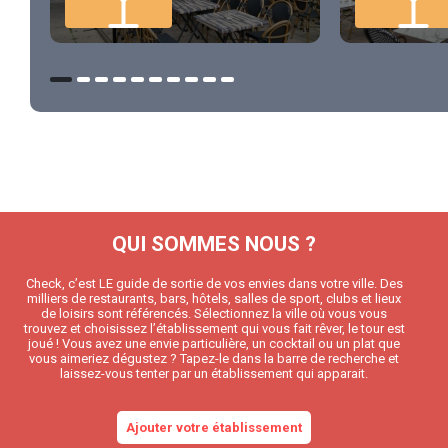
QUI SOMMES NOUS ?
Check, c’est LE guide de sortie de vos envies dans votre ville. Des
milliers de restaurants, bars, hôtels, salles de sport, clubs et lieux
de loisirs sont référencés. Sélectionnez la ville où vous vous
trouvez et choisissez l’établissement qui vous fait rêver, le tour est
joué ! Vous avez une envie particulière, un cocktail ou un plat que
vous aimeriez dégustez ? Tapez-le dans la barre de recherche et
laissez-vous tenter par un établissement qui apparait.
Ajouter votre établissement