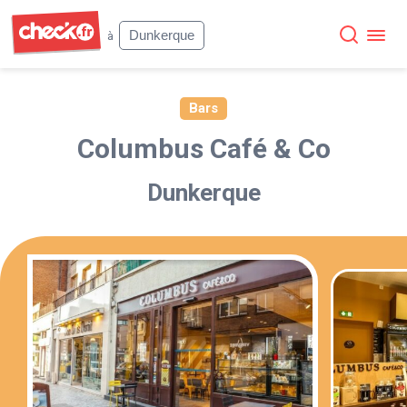
Check
Dunkerque
à
Bars
Columbus Café & Co
Dunkerque