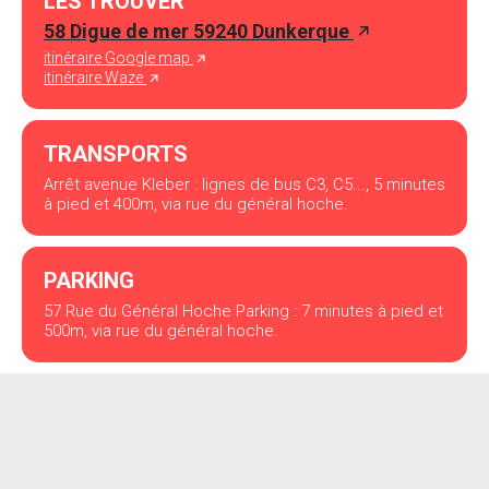
LES TROUVER
58 Digue de mer 59240 Dunkerque
itinéraire Google map
itinéraire Waze
TRANSPORTS
Arrêt avenue Kleber : lignes de bus C3, C5..., 5 minutes
à pied et 400m, via rue du général hoche.
PARKING
57 Rue du Général Hoche Parking : 7 minutes à pied et
500m, via rue du général hoche.