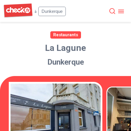
Check
Dunkerque
à
Restaurants
La Lagune
Dunkerque