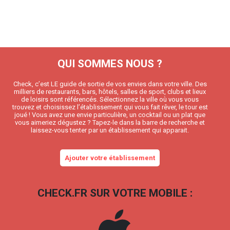
QUI SOMMES NOUS ?
Check, c’est LE guide de sortie de vos envies dans votre ville. Des
milliers de restaurants, bars, hôtels, salles de sport, clubs et lieux
de loisirs sont référencés. Sélectionnez la ville où vous vous
trouvez et choisissez l’établissement qui vous fait rêver, le tour est
joué ! Vous avez une envie particulière, un cocktail ou un plat que
vous aimeriez dégustez ? Tapez-le dans la barre de recherche et
laissez-vous tenter par un établissement qui apparait.
Ajouter votre établissement
CHECK.FR SUR VOTRE MOBILE :