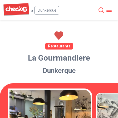
Check
Dunkerque
à
Restaurants
La Gourmandiere
Dunkerque