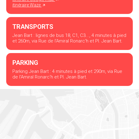
itinéraire Waze
TRANSPORTS
Jean Bart : lignes de bus 18, C1, C3..., 4 minutes à pied
et 260m, via Rue de l'Amiral Ronarc'h et Pl. Jean Bart.
PARKING
Parking Jean Bart : 4 minutes à pied et 290m, via Rue
de l'Amiral Ronarc'h et Pl. Jean Bart.