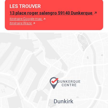
LES TROUVER
13 place roger salengro 59140 Dunkerque
itinéraire Google map
itinéraire Waze