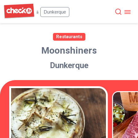
Check
Dunkerque
à
Restaurants
Moonshiners
Dunkerque