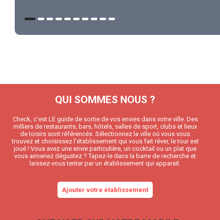
QUI SOMMES NOUS ?
Check, c’est LE guide de sortie de vos envies dans votre ville. Des
milliers de restaurants, bars, hôtels, salles de sport, clubs et lieux
de loisirs sont référencés. Sélectionnez la ville où vous vous
trouvez et choisissez l’établissement qui vous fait rêver, le tour est
joué ! Vous avez une envie particulière, un cocktail ou un plat que
vous aimeriez dégustez ? Tapez-le dans la barre de recherche et
laissez-vous tenter par un établissement qui apparait.
Ajouter votre établissement