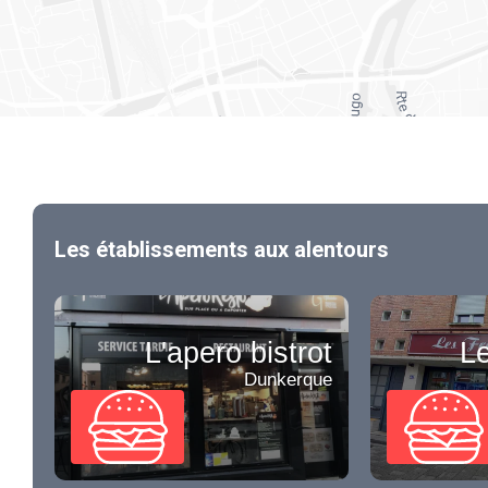
Les établissements aux alentours
L'apero bistrot
L
Dunkerque