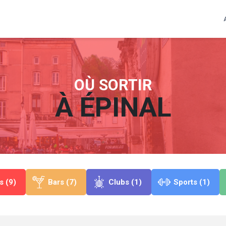
OÙ SORTIR
À
ÉPINAL
s (9)
Bars (7)
Clubs (1)
Sports (1)