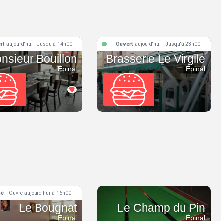
rt
aujourd'hui - Jusqu'à 14h00
Ouvert
aujourd'hui - Jusqu'à 23h00
nsieur Bouillon
Brasserie Le Virgile
Épinal
Épinal
mé
- Ouvre aujourd'hui à 16h00
Le Bougnat
Le Champ du Pin
Épinal
Épinal