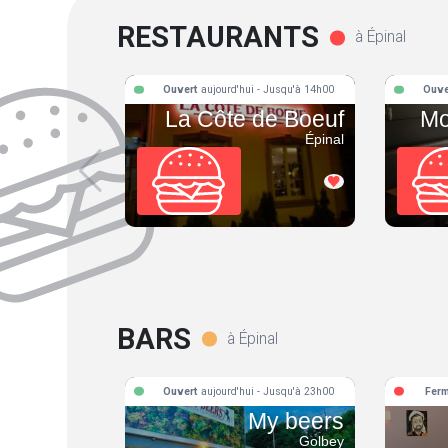
RESTAURANTS
à Épinal
Ouvert
aujourd'hui - Jusqu'à 14h00
Ouve
La Côte de Boeuf
Mo
Épinal
BARS
à Épinal
Ouvert
aujourd'hui - Jusqu'à 23h00
Fer
My beers
Golbey