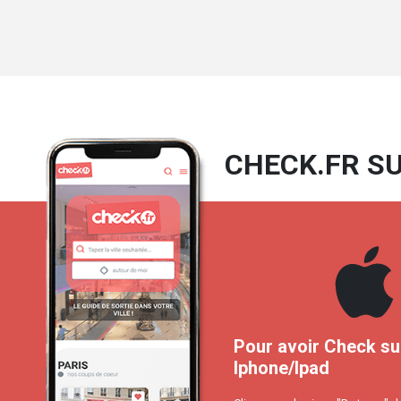
CHECK.FR SU
Pour avoir Check su
Iphone/Ipad