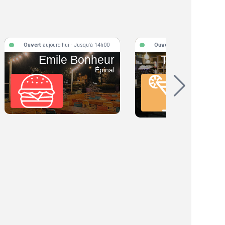
Ouvert
aujourd'hui - Jusqu'à 14h00
Ouvert
aujourd'hui - Jusqu'
Emile Bonheur
The Place T
Épinal