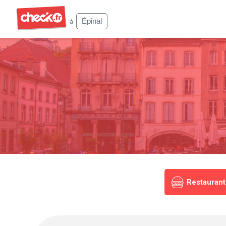
Check
Épinal
à
Restaurant