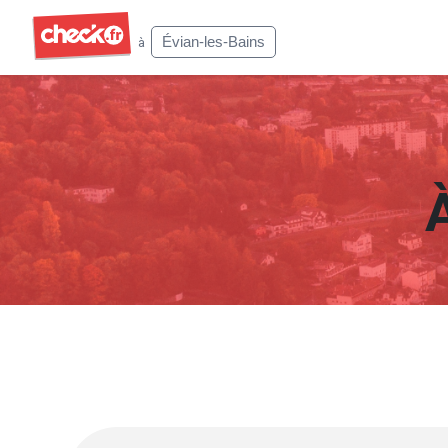
Check
Évian-les-Bains
à