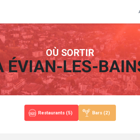
OÙ SORTIR
À
ÉVIAN-LES-BAIN
Restaurants (5)
Bars (2)