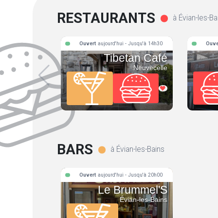
RESTAURANTS
à Évian-les-Ba
Ouvert
aujourd'hui - Jusqu'à 14h30
Ouve
Tibetan Café
Neuvecelle
BARS
à Évian-les-Bains
Ouvert
aujourd'hui - Jusqu'à 20h00
Le Brummel'S
Évian-les-Bains