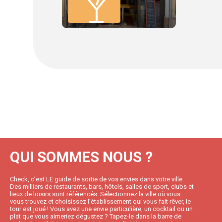
QUI SOMMES NOUS ?
Check, c’est LE guide de sortie de vos envies dans votre ville.
Des milliers de restaurants, bars, hôtels, salles de sport, clubs et
lieux de loisirs sont référencés. Sélectionnez la ville où vous
vous trouvez et choisissez l’établissement qui vous fait rêver, le
tour est joué ! Vous avez une envie particulière, un cocktail ou un
plat que vous aimeriez dégustez ? Tapez-le dans la barre de