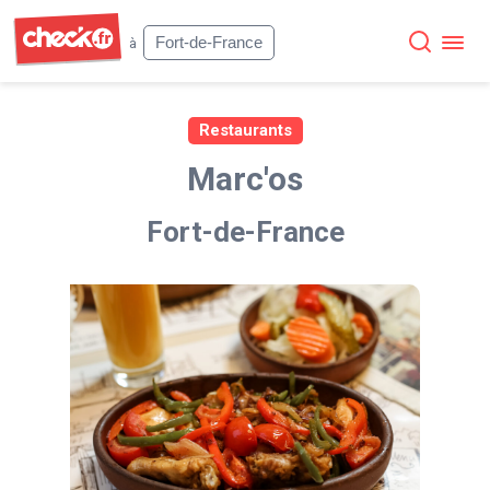
Check
Fort-de-France
à
Restaurants
Marc'os
Fort-de-France